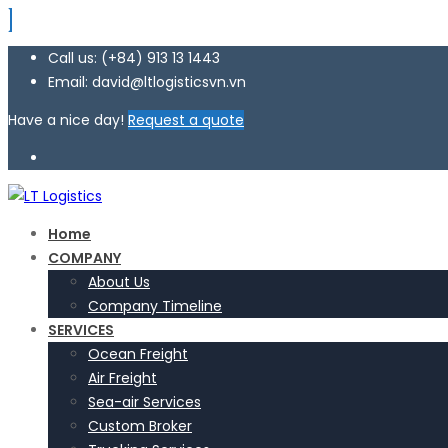
Call us: (+84) 913 13 1443
Email: david@ltlogisticsvn.vn
Have a nice day!
Request a quote
Home
COMPANY
About Us
Company Timeline
SERVICES
Ocean Freight
Air Freight
Sea-air Services
Custom Broker