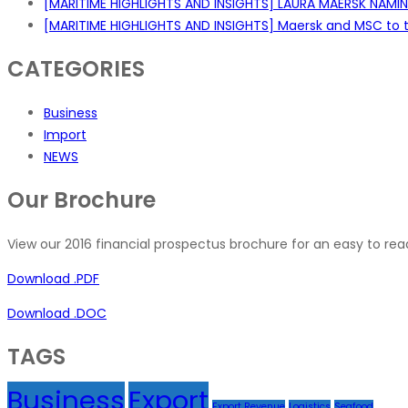
[MARITIME HIGHLIGHTS AND INSIGHTS] LAURA MAERSK NAM
[MARITIME HIGHLIGHTS AND INSIGHTS] Maersk and MSC to t
CATEGORIES
Business
Import
NEWS
Our Brochure
View our 2016 financial prospectus brochure for an easy to read
Download .PDF
Download .DOC
TAGS
Business
Export
Export Revenue
Logistics
Seafood