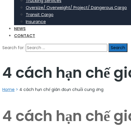
Trucking Services
Oversize/ Overweight/ Project/ Dangerous Cargo
Transit Cargo
Insurance
NEWS
CONTACT
Search for:
4 cách hạn chế g
Home
>
4 cách hạn chế gián đoạn chuỗi cung ứng
4 cách hạn chế g