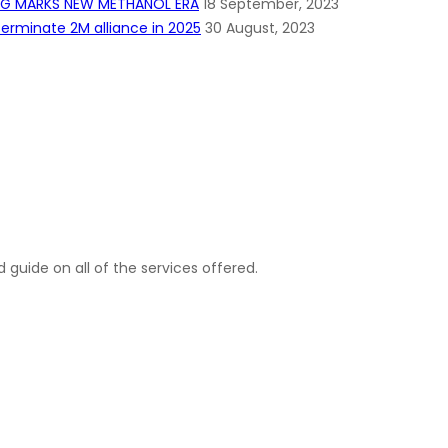
ING MARKS NEW METHANOL ERA
18 September, 2023
erminate 2M alliance in 2025
30 August, 2023
 guide on all of the services offered.