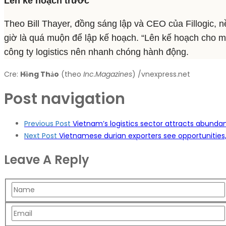
Lên kế hoạch trước
Theo Bill Thayer, đồng sáng lập và CEO của Fillogic, n
giờ là quá muộn để lập kế hoạch. “Lên kế hoạch cho m
công ty logistics nên nhanh chóng hành động.
Cre:
Hồng Thảo
(theo
Inc.Magazines
) /vnexpress.net
Post navigation
Previous Post
Vietnam’s logistics sector attracts abunda
Next Post
Vietnamese durian exporters see opportunities
Leave A Reply