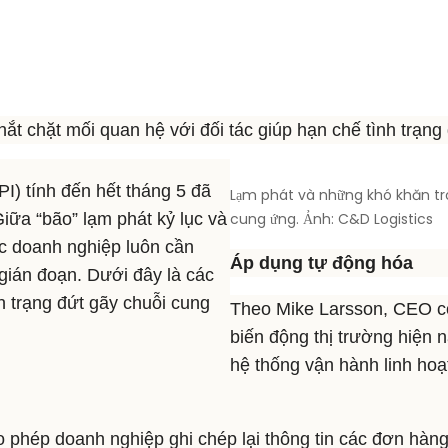
ắt chặt mối quan hệ với đối tác giúp hạn chế tình trạn
PI) tính đến hết tháng 5 đã
Lạm phát và những khó khăn tro
iữa “bão” lạm phát kỷ lục và
cung ứng. Ảnh: C&D Logistics
ác doanh nghiệp luôn cần
Áp dụng tự động hóa
 gián đoạn. Dưới đây là các
h trạng đứt gãy chuỗi cung
Theo Mike Larsson, CEO côn
biến động thị trường hiện 
hệ thống vận hành linh ho
hép doanh nghiệp ghi chép lại thông tin các đơn hàng, 